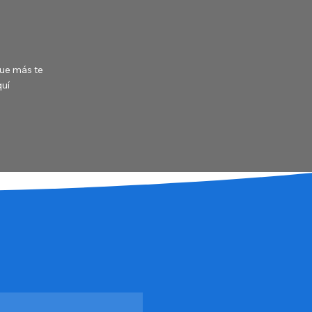
que más te
quí