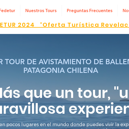
Fedetur
Nuestros Tours
Preguntas Frecuentes
No
ETUR 2024 "Oferta Turística Revelac
R TOUR DE AVISTAMIENTO DE BALLE
PATAGONIA CHILENA
ás que un tour, "
ravillosa experie
ten pocos lugares en el mundo donde puedes vivir la exp