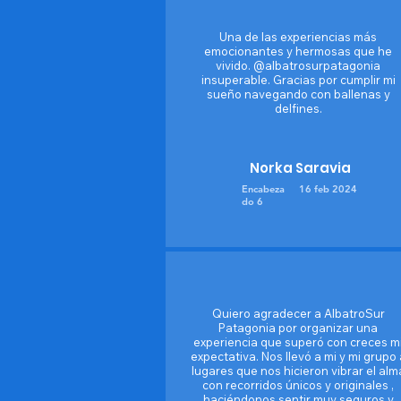
Una de las experiencias más
emocionantes y hermosas que he
vivido. @albatrosurpatagonia
insuperable. Gracias por cumplir mi
sueño navegando con ballenas y
delfines.
Norka Saravia
Encabeza
16 feb 2024
do 6
Quiero agradecer a AlbatroSur
Patagonia por organizar una
experiencia que superó con creces m
expectativa. Nos llevó a mi y mi grupo 
lugares que nos hicieron vibrar el alm
con recorridos únicos y originales ,
haciéndonos sentir muy seguros y