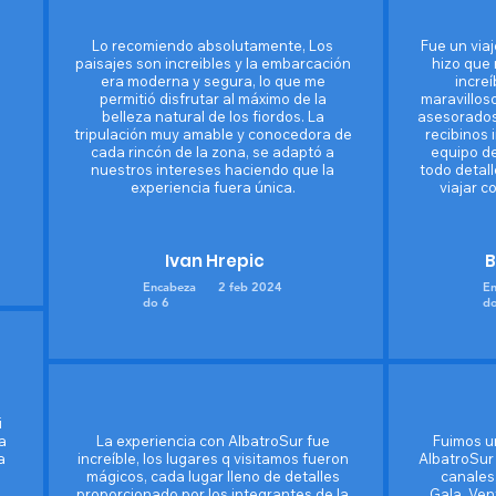
Lo recomiendo absolutamente, Los
Fue un via
paisajes son increibles y la embarcación
hizo que 
era moderna y segura, lo que me
incre
permitió disfrutar al máximo de la
maravillos
belleza natural de los fiordos. La
asesorados
tripulación muy amable y conocedora de
recibinos 
cada rincón de la zona, se adaptó a
equipo d
nuestros intereses haciendo que la
todo detalle
experiencia fuera única.
viajar c
Ivan Hrepic
B
Encabeza
2 feb 2024
En
do 6
do
i
a
La experiencia con AlbatroSur fue
Fuimos u
a
increíble, los lugares q visitamos fueron
AlbatroSur 
mágicos, cada lugar lleno de detalles
canales,
proporcionado por los integrantes de la
Gala, Ven