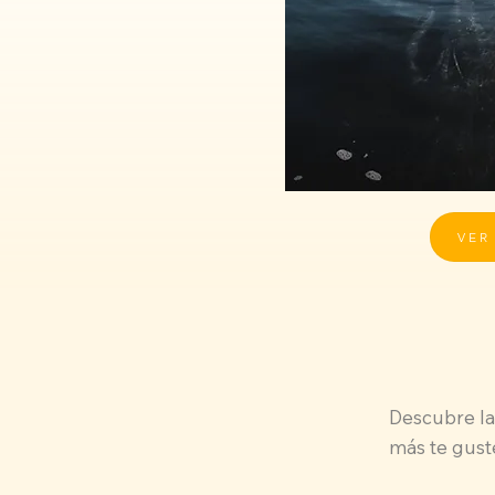
VER
Descubre la
más te guste