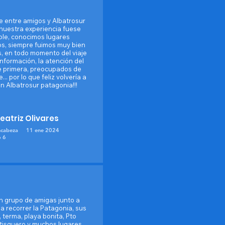
je entre amigos y Albatrosur
nuestra experiencia fuese
íble, conocimos lugares
os, siempre fuimos muy bien
, en todo momento del viaje
información, la atención del
e primera, preocupados de
... por lo que feliz volvería a
on Albatrosur patagonia!!!
eatriz Olivares
cabeza
11 ene 2024
 6
n grupo de amigas junto a
a recorrer la Patagonia, sus
 terma, playa bonita, Pto
tisquero y muchos lugares