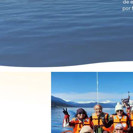
de e
por 