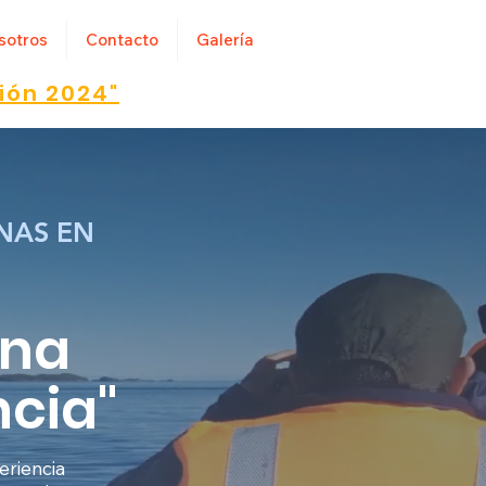
sotros
Contacto
Galería
ión 2024"
NAS EN
una
ncia"
eriencia