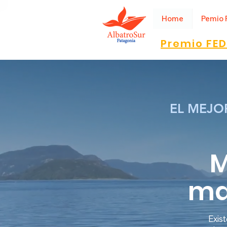
Home
Pemio 
Premio FED
EL MEJO
M
ma
Exis