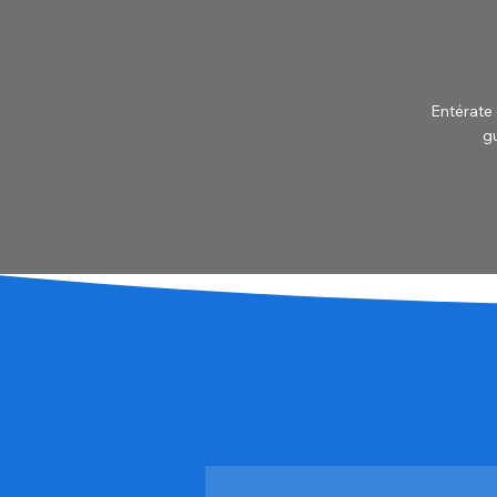
Entérate 
gu