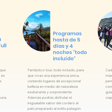
Programas
a
hasta de 5
ull
días y 4
noches "todo
incluído"
 que
Fantástico tour, todo incluido, para
Cad
e en
que vivas una experiencia única,
máx
s
visitando lugares de excepcional
perm
belleza en medio de naturaleza
com
exuberante y sorprendente.
guía
fauna
Además podrás disfrutar el
viaj
inigualable sabor del cordero al
palo preparado al estilo patagón.