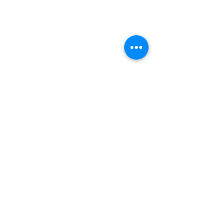
AlbatroSur Patagonia es una empresa
familiar especializada en avistamiento de
ballenas y viajes turísticos por los lugares
más hermosos de nuestra Patagonia.
Juan José Latorre 58, Puerto Cisnes,
Región de Aysén, Chile
contacto@albatrosur.cl