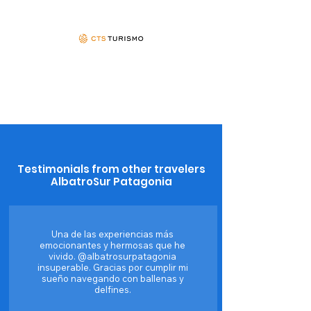
Testimonials from other travelers
AlbatroSur Patagonia
Una de las experiencias más
emocionantes y hermosas que he
vivido. @albatrosurpatagonia
insuperable. Gracias por cumplir mi
sueño navegando con ballenas y
delfines.