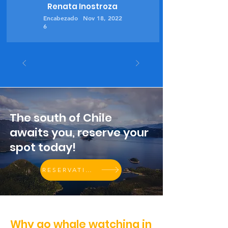
Renata Inostroza
Encabezado
Nov 18, 2022
6
The south of Chile
awaits you, reserve your
spot today!
RESERVATIONS
Why go whale watching in