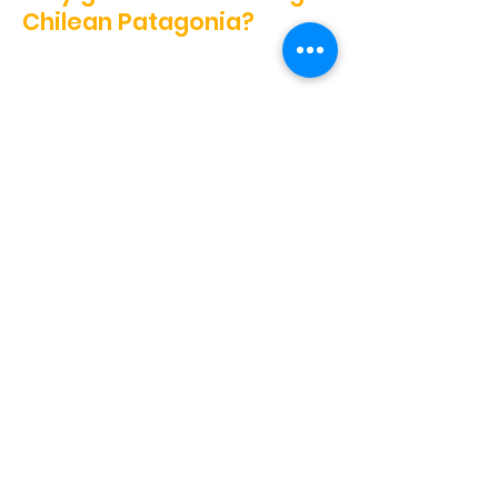
Chilean Patagonia?
There are very few places in the world where
you can experience being close to a whale,
Puerto Cisnes is one of them.