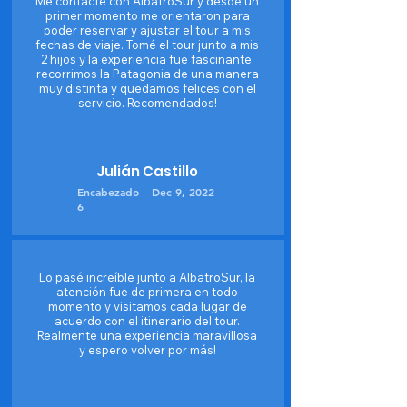
Me contacté con AlbatroSur y desde un
primer momento me orientaron para
poder reservar y ajustar el tour a mis
fechas de viaje. Tomé el tour junto a mis
2 hijos y la experiencia fue fascinante,
recorrimos la Patagonia de una manera
muy distinta y quedamos felices con el
servicio. Recomendados!
Julián Castillo
Encabezado
Dec 9, 2022
6
Lo pasé increíble junto a AlbatroSur, la
atención fue de primera en todo
momento y visitamos cada lugar de
acuerdo con el itinerario del tour.
Realmente una experiencia maravillosa
y espero volver por más!